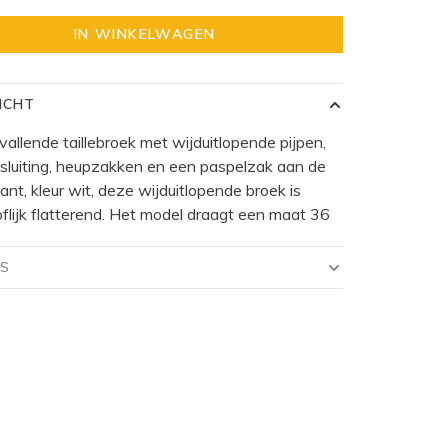
IN WINKELWAGEN
ICHT
vallende taillebroek met wijduitlopende pijpen,
ssluiting, heupzakken en een paspelzak aan de
ant, kleur wit, deze wijduitlopende broek is
flijk flatterend. Het model draagt een maat 36
LS