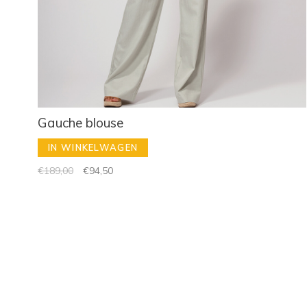
Gauche blouse
IN WINKELWAGEN
€189,00
€94,50