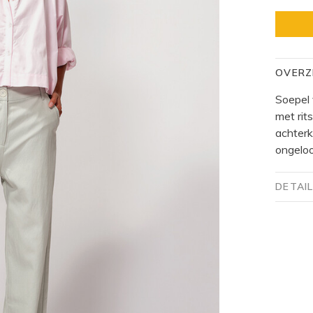
OVERZ
Soepel 
met rit
achterk
ongeloo
DETAI