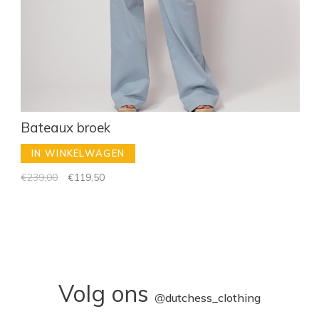
Bateaux broek
IN WINKELWAGEN
€239,00
€119,50
Volg ons
@
dutchess_clothing