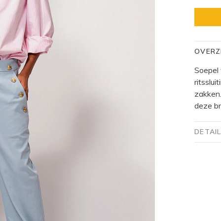
OVERZ
Soepel 
ritsslu
zakken.
deze br
DETAI