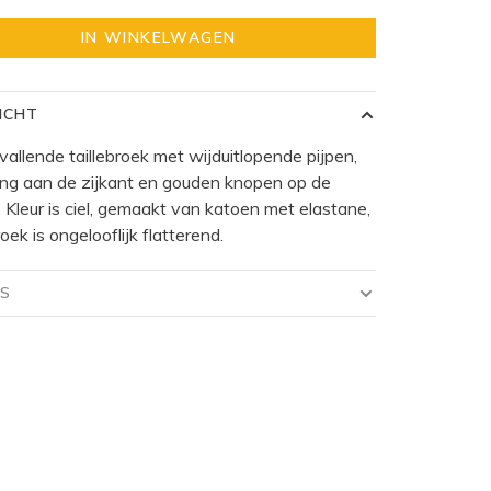
IN WINKELWAGEN
ICHT
vallende taillebroek met wijduitlopende pijpen,
iting aan de zijkant en gouden knopen op de
 Kleur is ciel, gemaakt van katoen met elastane,
oek is ongelooflijk flatterend.
LS