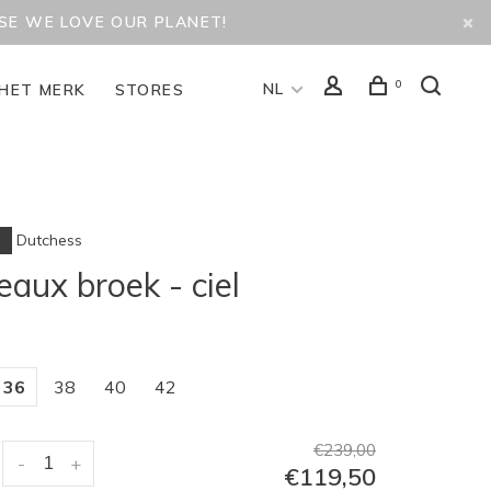
USE WE LOVE OUR PLANET!
0
NL
HET MERK
STORES
Dutchess
eaux broek - ciel
36
38
40
42
€239,00
-
+
€119,50