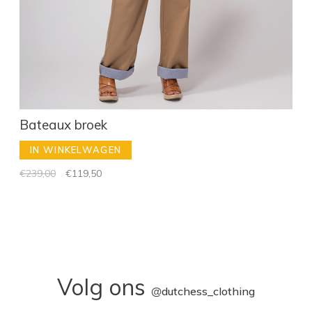
Bateaux broek
IN WINKELWAGEN
€239,00
€119,50
Volg ons
@
dutchess_clothing