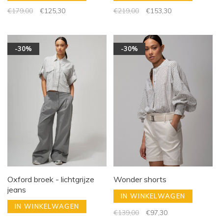
€179,00
€125,30
€219,00
€153,30
-30%
-30%
Oxford broek - lichtgrijze
Wonder shorts
jeans
IN WINKELWAGEN
IN WINKELWAGEN
€139,00
€97,30