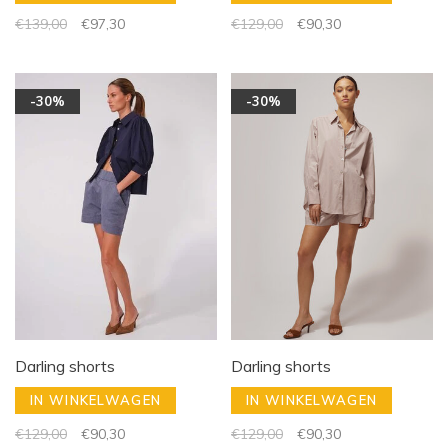
€139,00
€97,30
€129,00
€90,30
-30%
-30%
Darling shorts
Darling shorts
IN WINKELWAGEN
IN WINKELWAGEN
€129,00
€90,30
€129,00
€90,30