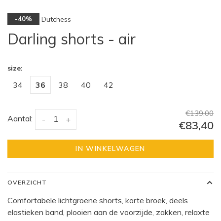
Dutchess
-40%
Darling shorts - air
size:
34
36
38
40
42
€139,00
Aantal:
-
+
€83,40
IN WINKELWAGEN
OVERZICHT
Comfortabele lichtgroene shorts, korte broek, deels
elastieken band, plooien aan de voorzijde, zakken, relaxte