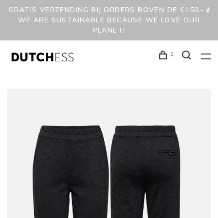
GRATIS VERZENDING BIJ ORDERS BOVEN DE €150,- /
WE ARE SUSTAINABLE BECAUSE WE LOVE OUR
PLANET!
0