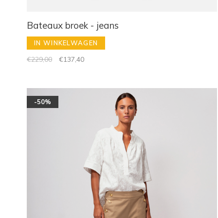
Bateaux broek - jeans
IN WINKELWAGEN
€229,00
€137,40
-50%