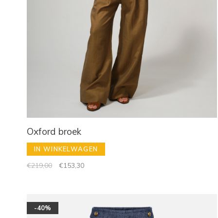
Oxford broek
IN WINKELWAGEN
€219,00
€153,30
-40%