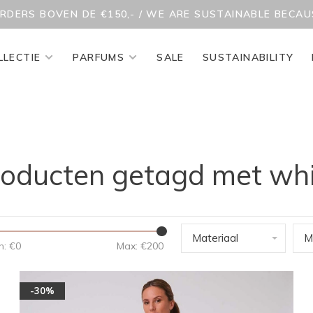
ORDERS BOVEN DE €150,- / WE ARE SUSTAINABLE BECA
LLECTIE
PARFUMS
SALE
SUSTAINABILITY
oducten getagd met wh
Materiaal
M
n: €
0
Max: €
200
-30%