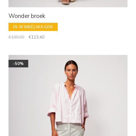
Wonder broek
IN WINKELWAGEN
€189,00
€113,40
-50%