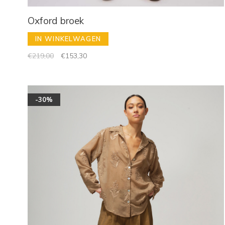
Oxford broek
IN WINKELWAGEN
€219,00
€153,30
-30%