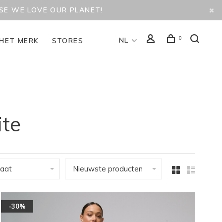
USE WE LOVE OUR PLANET!
0
NL
HET MERK
STORES
ite
aat
Nieuwste producten
-30%