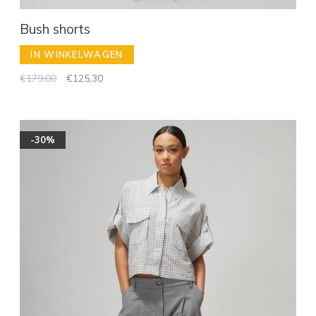
Bush shorts
IN WINKELWAGEN
€179,00
€125,30
-30%