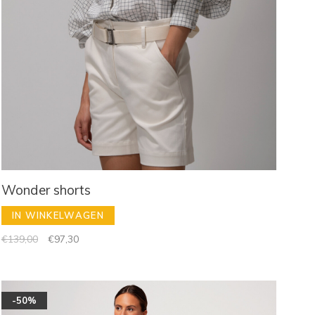
Wonder shorts
IN WINKELWAGEN
€139,00
€97,30
-50%