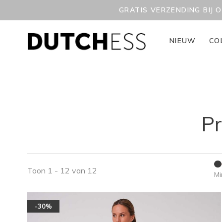
GRATIS VERZENDING BIJ 
NIEUW
CO
Pr
Toon 1 - 12 van 12
Mi
-30%