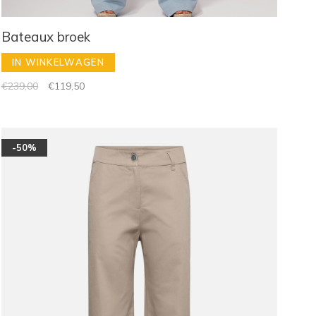
Bateaux broek
IN WINKELWAGEN
€239,00
€119,50
-50%