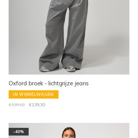
Oxford broek - lichtgrijze jeans
IN WINKELWAGEN
€199,00
€139,30
-40%