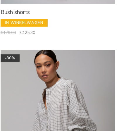
Bush shorts
IN WINKELWAGEN
€179,00
€125,30
-30%