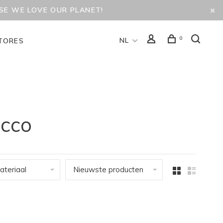
USE WE LOVE OUR PLANET!
0
NL
TORES
acco
ateriaal
Nieuwste producten