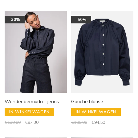
-30%
-50%
Wonder bermuda - jeans
Gauche blouse
IN WINKELWAGEN
IN WINKELWAGEN
€139,00
€97,30
€189,00
€94,50