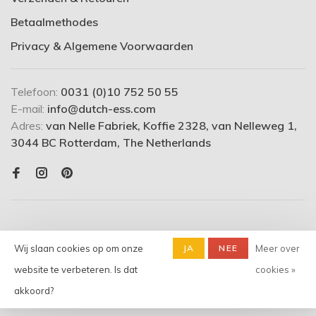
Betaalmethodes
Privacy & Algemene Voorwaarden
Telefoon:
0031 (0)10 752 50 55
E-mail:
info@dutch-ess.com
Adres:
van Nelle Fabriek, Koffie 2328, van Nelleweg 1,
3044 BC Rotterdam, The Netherlands
Wij slaan cookies op om onze
JA
NEE
Meer over
website te verbeteren. Is dat
cookies »
© Copyright 2026 dutch-ess.com
- Powered by
Lightspeed
-
akkoord?
Theme by
Huysmans.me