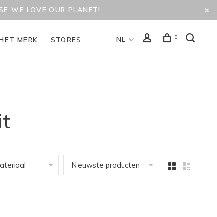
USE WE LOVE OUR PLANET!
0
NL
HET MERK
STORES
it
ateriaal
Nieuwste producten