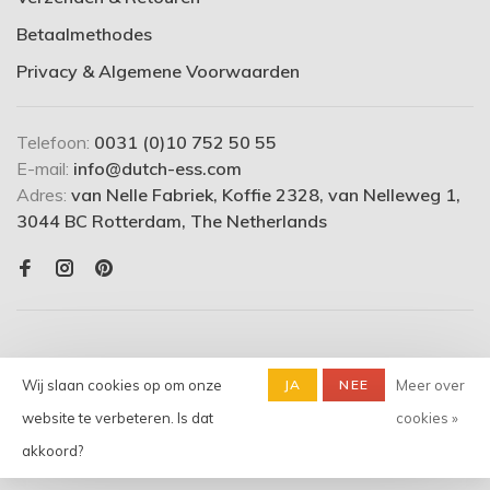
Betaalmethodes
Privacy & Algemene Voorwaarden
Telefoon:
0031 (0)10 752 50 55
E-mail:
info@dutch-ess.com
Adres:
van Nelle Fabriek, Koffie 2328, van Nelleweg 1,
3044 BC Rotterdam, The Netherlands
Wij slaan cookies op om onze
JA
NEE
Meer over
website te verbeteren. Is dat
cookies »
© Copyright 2026 dutch-ess.com
- Powered by
Lightspeed
-
akkoord?
Theme by
Huysmans.me