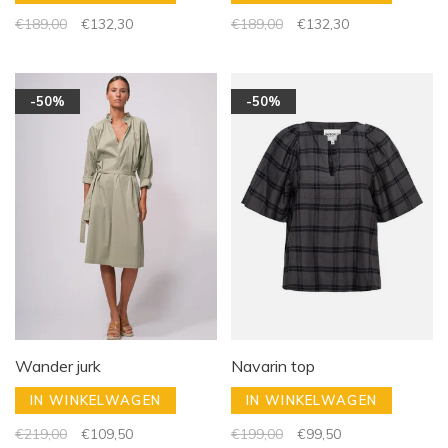
€189,00
€132,30
€189,00
€132,30
-50%
-50%
Wander jurk
Navarin top
IN WINKELWAGEN
IN WINKELWAGEN
€219,00
€109,50
€199,00
€99,50