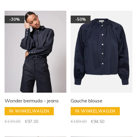
-30%
-50%
Wonder bermuda - jeans
Gauche blouse
IN WINKELWAGEN
IN WINKELWAGEN
€139,00
€97,30
€189,00
€94,50