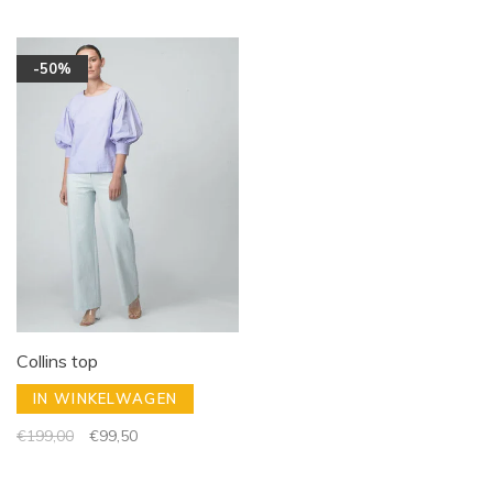
-50%
Collins top
IN WINKELWAGEN
€199,00
€99,50