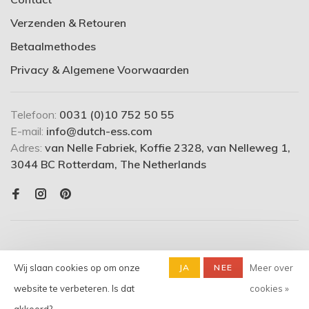
Verzenden & Retouren
Betaalmethodes
Privacy & Algemene Voorwaarden
Telefoon:
0031 (0)10 752 50 55
E-mail:
info@dutch-ess.com
Adres:
van Nelle Fabriek, Koffie 2328, van Nelleweg 1,
3044 BC Rotterdam, The Netherlands
Wij slaan cookies op om onze
JA
NEE
Meer over
website te verbeteren. Is dat
cookies »
© Copyright 2026 dutch-ess.com
- Powered by
Lightspeed
-