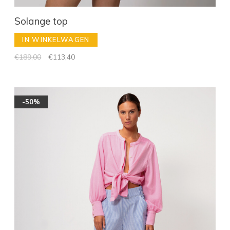
Solange top
IN WINKELWAGEN
€189,00
€113,40
-50%