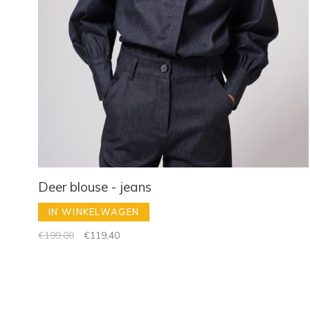
Deer blouse - jeans
IN WINKELWAGEN
€199,00
€119,40