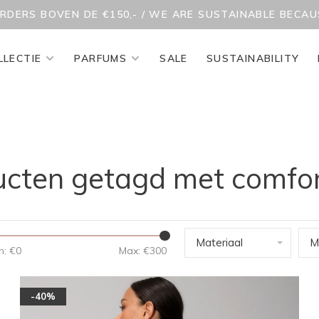
ORDERS BOVEN DE €150,- / WE ARE SUSTAINABLE BECA
LLECTIE
PARFUMS
SALE
SUSTAINABILITY
cten getagd met comfo
Materiaal
M
n: €
0
Max: €
300
-40%