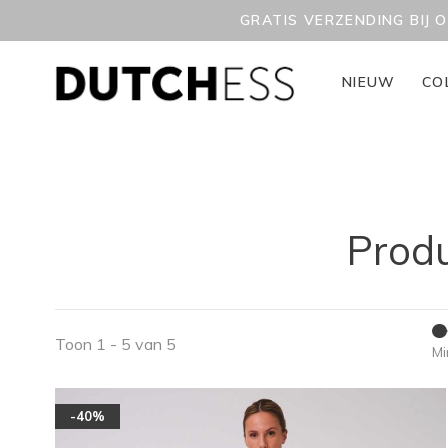
GRATIS VERZENDING BIJ 
NIEUW
CO
Produ
Toon 1 - 5 van 5
Mi
-40%