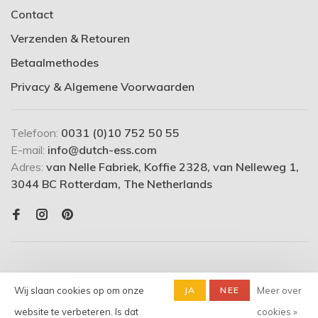
Contact
Verzenden & Retouren
Betaalmethodes
Privacy & Algemene Voorwaarden
Telefoon:
0031 (0)10 752 50 55
E-mail:
info@dutch-ess.com
Adres:
van Nelle Fabriek, Koffie 2328, van Nelleweg 1,
3044 BC Rotterdam, The Netherlands
Wij slaan cookies op om onze
JA
NEE
Meer over
website te verbeteren. Is dat
cookies »
© Copyright 2026 dutch-ess.com