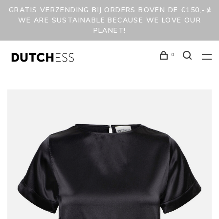
GRATIS VERZENDING BIJ ORDERS BOVEN DE €150,- /
WE ARE SUSTAINABLE BECAUSE WE LOVE OUR
PLANET!
0