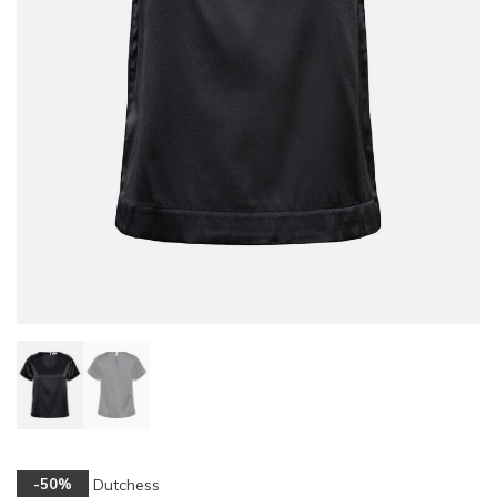
Dutchess
-50%