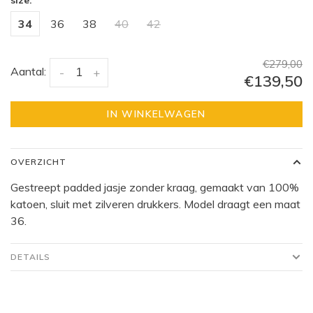
size:
34
36
38
40
42
€279,00
Aantal:
-
+
€139,50
IN WINKELWAGEN
OVERZICHT
Gestreept padded jasje zonder kraag, gemaakt van 100%
katoen, sluit met zilveren drukkers. Model draagt een maat
36.
DETAILS