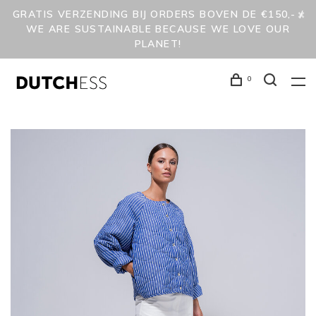
GRATIS VERZENDING BIJ ORDERS BOVEN DE €150,- /
WE ARE SUSTAINABLE BECAUSE WE LOVE OUR
PLANET!
0