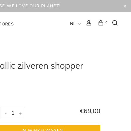
USE WE LOVE OUR PLANET!
0
NL
TORES
allic zilveren shopper
€69,00
-
+
IN WINKELWAGEN