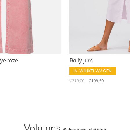
dye roze
Bally jurk
IN WINKELWAGEN
€219,00
€109,50
Volg ons
@
dutchess_clothing