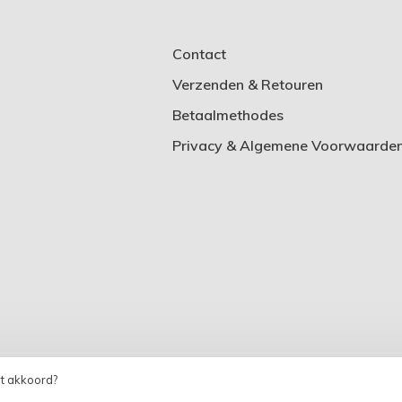
Contact
Verzenden & Retouren
Betaalmethodes
Privacy & Algemene Voorwaarde
at akkoord?
heme by
Huysmans.me