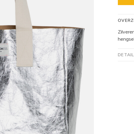
OVERZ
Zilver
hengsel
DETAI