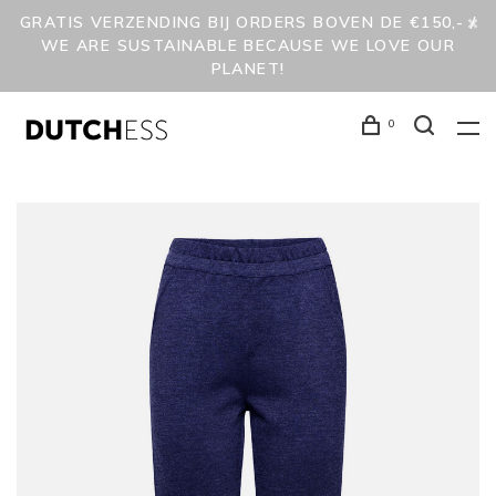
GRATIS VERZENDING BIJ ORDERS BOVEN DE €150,- /
WE ARE SUSTAINABLE BECAUSE WE LOVE OUR
PLANET!
0