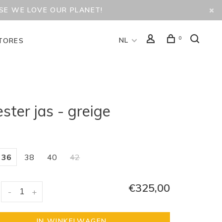
USE WE LOVE OUR PLANET!
0
NL
TORES
ster jas - greige
36
38
40
42
€325,00
-
+
IN WINKELWAGEN