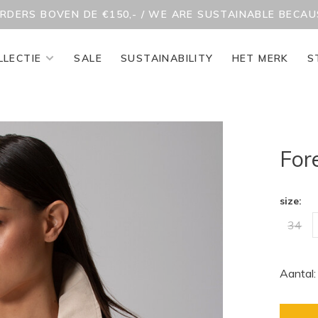
ORDERS BOVEN DE €150,- / WE ARE SUSTAINABLE BECA
LLECTIE
SALE
SUSTAINABILITY
HET MERK
S
Fore
size:
34
Aantal: