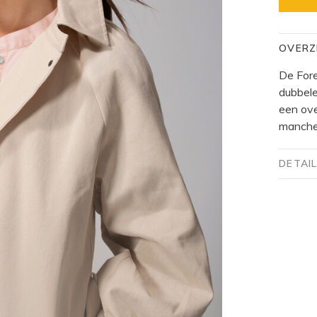
OVERZ
De Fore
dubbele
een ov
manchet
DETAI