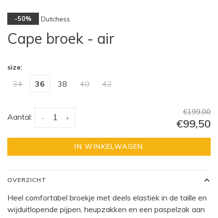
Dutchess
-50%
Cape broek - air
size:
34
36
38
40
42
€199,00
Aantal:
-
+
€99,50
IN WINKELWAGEN
OVERZICHT
Heel comfortabel broekje met deels elastiek in de taille en
wijduitlopende pijpen, heupzakken en een paspelzak aan