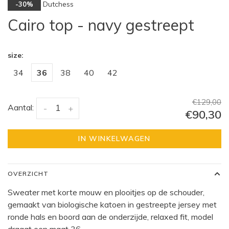
Dutchess
-30%
Cairo top - navy gestreept
size:
34
36
38
40
42
€129,00
Aantal:
-
+
€90,30
IN WINKELWAGEN
OVERZICHT
Sweater met korte mouw en plooitjes op de schouder,
gemaakt van biologische katoen in gestreepte jersey met
ronde hals en boord aan de onderzijde, relaxed fit, model
draagt een maat 36