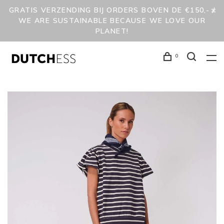
GRATIS VERZENDING BIJ ORDERS BOVEN DE €150,- /
WE ARE SUSTAINABLE BECAUSE WE LOVE OUR
PLANET!
0