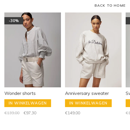
BACK TO HOME
-30%
Wonder shorts
Anniversary sweater
S
IN WINKELWAGEN
IN WINKELWAGEN
€139,00
€97,30
€149,00
€1