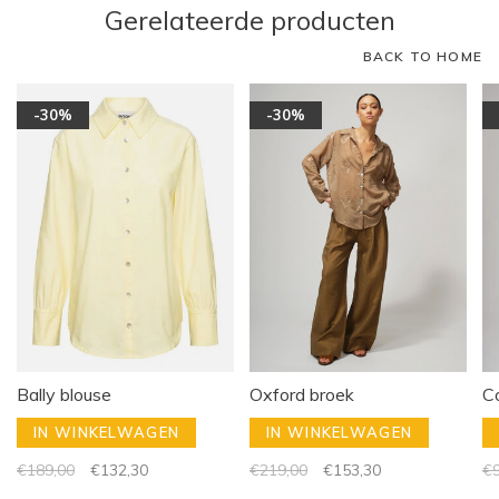
Gerelateerde producten
BACK TO HOME
-30%
-30%
Bally blouse
Oxford broek
C
IN WINKELWAGEN
IN WINKELWAGEN
€189,00
€132,30
€219,00
€153,30
€9