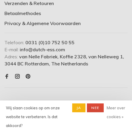
Verzenden & Retouren
Betaalmethodes
Privacy & Algemene Voorwaarden
Telefoon:
0031 (0)10 752 50 55
E-mail:
info@dutch-ess.com
Adres:
van Nelle Fabriek, Koffie 2328, van Nelleweg 1,
3044 BC Rotterdam, The Netherlands
Wij slaan cookies op om onze
JA
NEE
Meer over
website te verbeteren. Is dat
cookies »
© Copyright 2026 dutch-ess.com
- Powered by
Lightspeed
-
akkoord?
Theme by
Huysmans.me