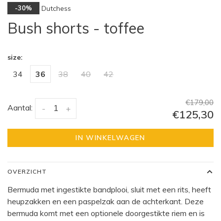
Dutchess
-30%
Bush shorts - toffee
size:
34
36
38
40
42
€179,00
Aantal:
-
+
€125,30
IN WINKELWAGEN
OVERZICHT
Bermuda met ingestikte bandplooi, sluit met een rits, heeft
heupzakken en een paspelzak aan de achterkant. Deze
bermuda komt met een optionele doorgestikte riem en is