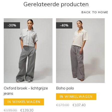
Gerelateerde producten
BACK TO HOME
-30%
-40%
Oxford broek - lichtgrijze
Boho polo
jeans
IN WINKELWAGEN
IN WINKELWAGEN
€179,00
€107,40
€199,00
€139,30