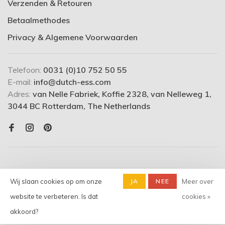
Verzenden & Retouren
Betaalmethodes
Privacy & Algemene Voorwaarden
Telefoon:
0031 (0)10 752 50 55
E-mail:
info@dutch-ess.com
Adres:
van Nelle Fabriek, Koffie 2328, van Nelleweg 1,
3044 BC Rotterdam, The Netherlands
Wij slaan cookies op om onze
JA
NEE
Meer over
website te verbeteren. Is dat
cookies »
© Copyright 2026 dutch-ess.com
- Powered by
Lightspeed
-
akkoord?
Theme by
Huysmans.me