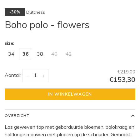
Dutchess
-30%
Boho polo - flowers
size:
34
36
38
40
42
€219,00
Aantal:
-
+
€153,30
IN WINKELWAGEN
OVERZICHT
Los geweven top met geborduurde bloemen, polokraag en
halflange mouwen met plooien op de schouder. Gemaakt