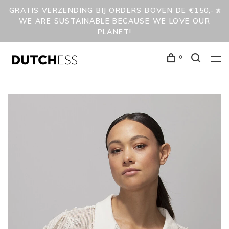
GRATIS VERZENDING BIJ ORDERS BOVEN DE €150,- /
WE ARE SUSTAINABLE BECAUSE WE LOVE OUR
PLANET!
0