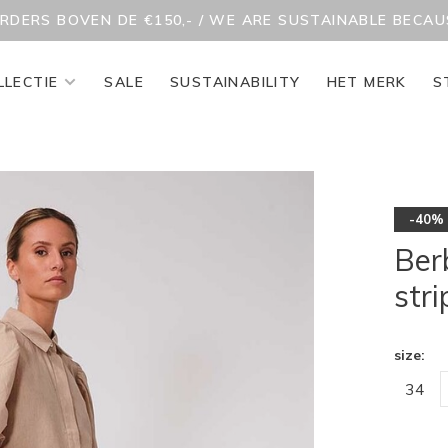
ORDERS BOVEN DE €150,- / WE ARE SUSTAINABLE BECA
LLECTIE
SALE
SUSTAINABILITY
HET MERK
S
-40%
Ber
stri
size:
34