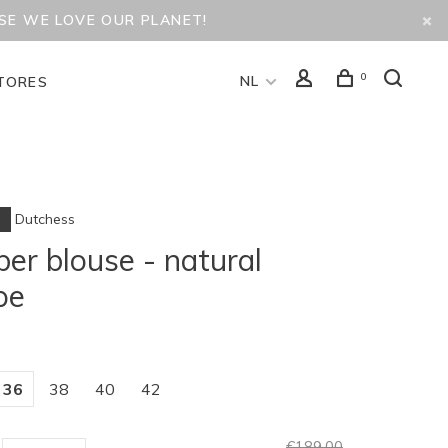
USE WE LOVE OUR PLANET!
0
NL
TORES
Dutchess
ber blouse - natural
pe
36
38
40
42
€189,00