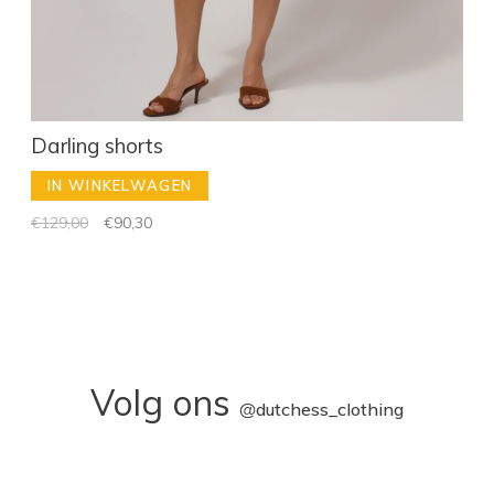
Darling shorts
IN WINKELWAGEN
€129,00
€90,30
Volg ons
@
dutchess_clothing