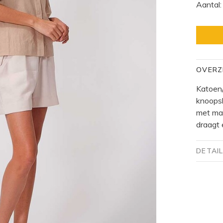
Aantal:
OVERZ
Katoen/
knoops
met man
draagt
DETAI