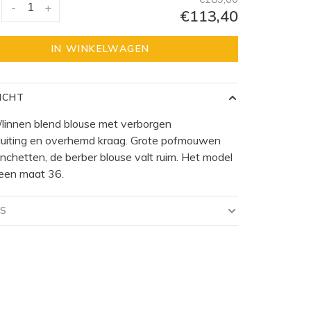
-
+
€113,40
IN WINKELWAGEN
ICHT
linnen blend blouse met verborgen
luiting en overhemd kraag. Grote pofmouwen
chetten, de berber blouse valt ruim. Het model
 een maat 36.
LS