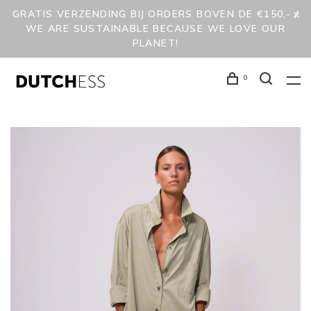
GRATIS VERZENDING BIJ ORDERS BOVEN DE €150,- /
WE ARE SUSTAINABLE BECAUSE WE LOVE OUR
PLANET!
0