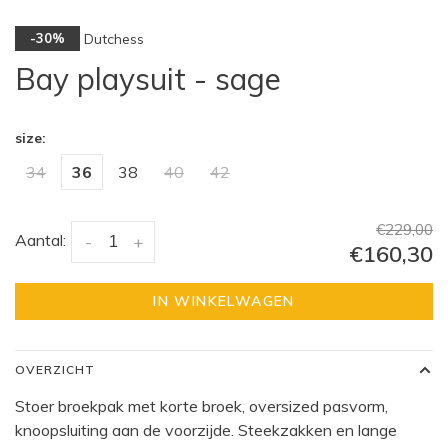
Dutchess
-30%
Bay playsuit - sage
size:
34
36
38
40
42
€229,00
Aantal:
-
+
€160,30
IN WINKELWAGEN
OVERZICHT
Stoer broekpak met korte broek, oversized pasvorm,
knoopsluiting aan de voorzijde. Steekzakken en lange