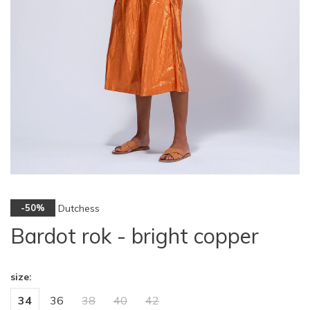
Dutchess
-50%
Bardot rok - bright copper
size:
34
36
38
40
42