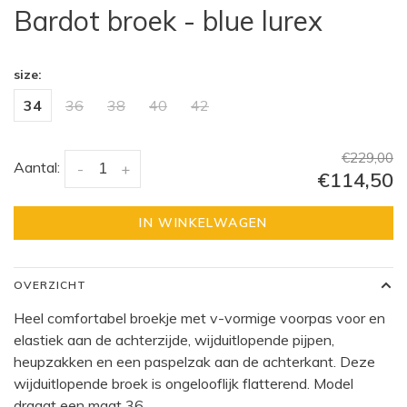
Bardot broek - blue lurex
size:
34
36
38
40
42
€229,00
Aantal:
-
+
€114,50
IN WINKELWAGEN
OVERZICHT
Heel comfortabel broekje met v-vormige voorpas voor en
elastiek aan de achterzijde, wijduitlopende pijpen,
heupzakken en een paspelzak aan de achterkant. Deze
wijduitlopende broek is ongelooflijk flatterend. Model
draagt een maat 36