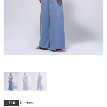
Dutchess
-50%