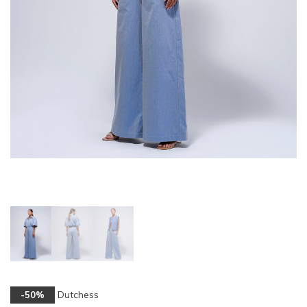
Dutchess
-50%