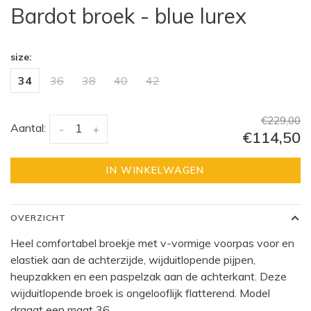
Bardot broek - blue lurex
size:
34
36
38
40
42
€229,00
Aantal:
-
+
€114,50
IN WINKELWAGEN
OVERZICHT
Heel comfortabel broekje met v-vormige voorpas voor en
elastiek aan de achterzijde, wijduitlopende pijpen,
heupzakken en een paspelzak aan de achterkant. Deze
wijduitlopende broek is ongelooflijk flatterend. Model
draagt een maat 36