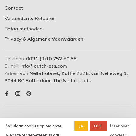
Contact
Verzenden & Retouren
Betaalmethodes
Privacy & Algemene Voorwaarden
Telefoon:
0031 (0)10 752 50 55
E-mail:
info@dutch-ess.com
Adres:
van Nelle Fabriek, Koffie 2328, van Nelleweg 1,
3044 BC Rotterdam, The Netherlands
Wij slaan cookies op om onze
JA
NEE
Meer over
website te verbeteren. Is dat
cookies »
© Copyright 2026 dutch-ess.com